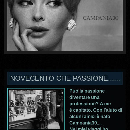
NOVECENTO CHE PASSIONE......
Può la passione
diventare una
professione? A me
è capitato. Con l'aiuto di
alcuni amici è nato
Campania30....
Nei miei viaggi ho