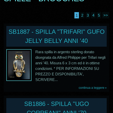
1
2
3
4
5
>>
SB1887 - SPILLA "TRIFARI" GUFO
JELLY BELLY ANNI '40
Rara spilla in argento sterling dorato
disegnata da Alfred Philippe per Trifari negli
anni '40. Misura 6 x 3 cm ed è in ottime
condizioni. * PER INFORMAZIONI SU
PREZZO E DISPONIBILITA',
SCRIVERE...
continua a leggere
SB1886 - SPILLA "UGO
CORREANI" ANNI '70