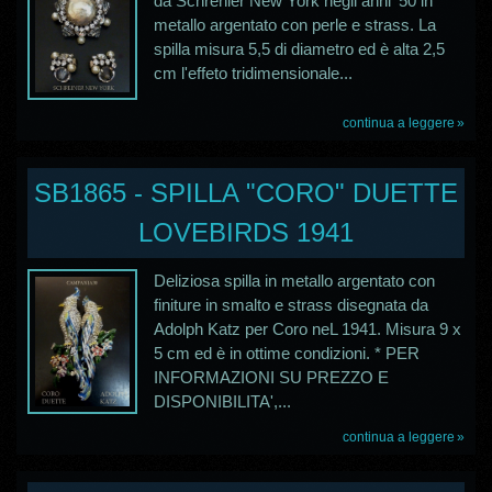
da Schrenier New York negli anni '50 in
metallo argentato con perle e strass. La
spilla misura 5,5 di diametro ed è alta 2,5
cm l'effeto tridimensionale...
continua a leggere
SB1865 - SPILLA "CORO" DUETTE
LOVEBIRDS 1941
Deliziosa spilla in metallo argentato con
finiture in smalto e strass disegnata da
Adolph Katz per Coro neL 1941. Misura 9 x
5 cm ed è in ottime condizioni. * PER
INFORMAZIONI SU PREZZO E
DISPONIBILITA',...
continua a leggere