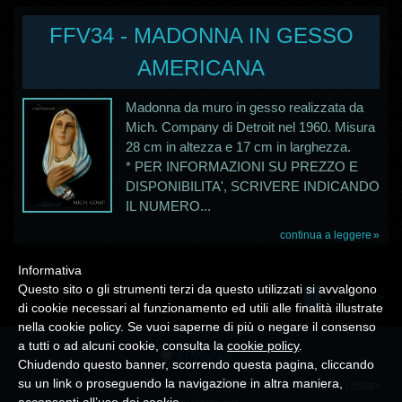
FFV34 - MADONNA IN GESSO
AMERICANA
Madonna da muro in gesso realizzata da
Mich. Company di Detroit nel 1960. Misura
28 cm in altezza e 17 cm in larghezza.
* PER INFORMAZIONI SU PREZZO E
DISPONIBILITA', SCRIVERE INDICANDO
IL NUMERO...
continua a leggere
Informativa
Questo sito o gli strumenti terzi da questo utilizzati si avvalgono
1
2
3
>>
di cookie necessari al funzionamento ed utili alle finalità illustrate
nella cookie policy. Se vuoi saperne di più o negare il consenso
a tutti o ad alcuni cookie, consulta la
cookie policy
.
07/08/2026
Chiudendo questo banner, scorrendo questa pagina, cliccando
su un link o proseguendo la navigazione in altra maniera,
RSS
© Copyright 2026 LE COLLEZIONI DI CAMPANIA30. All rights reserved. |
Privacy