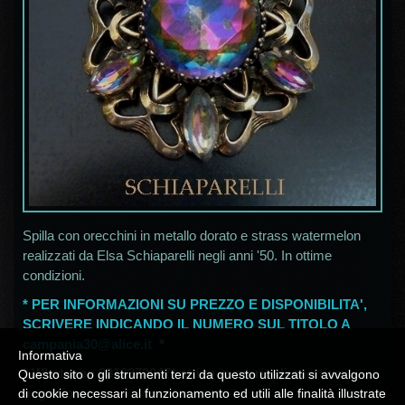
Spilla con orecchini in metallo dorato e strass watermelon
realizzati da Elsa Schiaparelli negli anni '50. In ottime
condizioni.
* PER INFORMAZIONI SU PREZZO E DISPONIBILITA',
SCRIVERE INDICANDO IL NUMERO SUL TITOLO A
campania30@alice.it
*
Informativa
*
Whatsapp 3313372047* attivo in orario di apertura
Questo sito o gli strumenti terzi da questo utilizzati si avvalgono
negozio
di cookie necessari al funzionamento ed utili alle finalità illustrate