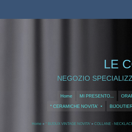
LE C
NEGOZIO SPECIALIZZ
Home
MI PRESENTO...
ORAR
* CERAMICHE NOVITA'
BIJOUTIE
Home
»
* BIJOUX VINTAGE NOVITA'
»
COLLANE - NECKLAC