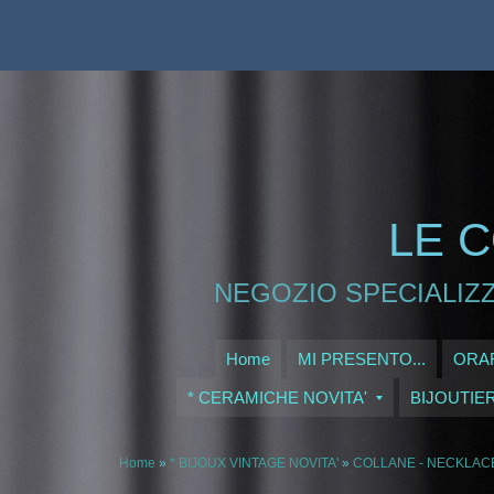
LE C
NEGOZIO SPECIALIZZ
Home
MI PRESENTO...
ORAR
* CERAMICHE NOVITA'
BIJOUTIE
Home
»
* BIJOUX VINTAGE NOVITA'
»
COLLANE - NECKLAC