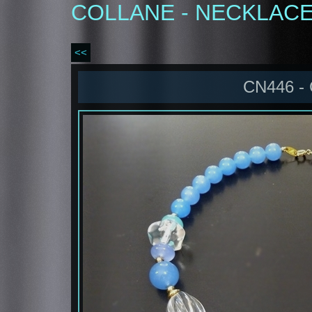
COLLANE - NECKLAC
<<
CN446 -