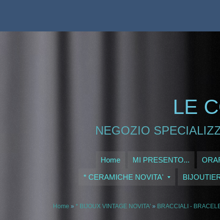
LE C
NEGOZIO SPECIALIZZ
Home
MI PRESENTO...
ORAR
* CERAMICHE NOVITA'
BIJOUTIE
Home
»
* BIJOUX VINTAGE NOVITA'
»
BRACCIALI - BRACEL