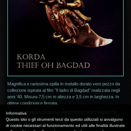
Magnifica e rarissima spilla in metallo dorato vero pezzo da
collezione ispirata al film "Il ladro di Bagdad" realizzata negli
anni '40. Misura 7,5 cm in altezza e 3,5 cm in larghezza. In
ottime condizioni e firmata.
* PER INFORMAZIONI SU PREZZO E DISPONIBILITA',
Informativa
SCRIVERE INDICANDO IL NUMERO SUL TITOLO
Questo sito o gli strumenti terzi da questo utilizzati si avvalgono
A
campania30@alice.it
*
di cookie necessari al funzionamento ed utili alle finalità illustrate