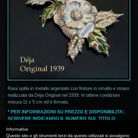
Rara spilla in metallo argentato con finiture in smalto e strass
realizzata da Déja Original nel 1939. In ottime condizioni
misura 11 x 5 cm ed è firmata.
* PER INFORMAZIONI SU PREZZO E DISPONIBILITA',
SCRIVERE INDICANDO IL NUMERO SUL TITOLO
A
campania30@alice.it
*
Informativa
*
Whatsapp 3313372047* attivo in orario di apertura
Questo sito o gli strumenti terzi da questo utilizzati si avvalgono