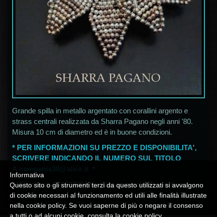
Grande spilla in metallo argentato con corallini argento e
strass centrali realizzata da Sharra Pagano negli anni '80.
Misura 10 cm di diametro ed è in buone condizioni.
* PER INFORMAZIONI SU PREZZO E DISPONIBILITA',
SCRIVERE INDICANDO IL NUMERO SUL TITOLO
A
campania30@alice.it
*
Informativa
*
Whatsapp 3313372047* attivo in orario di apertura
Questo sito o gli strumenti terzi da questo utilizzati si avvalgono
negozio
di cookie necessari al funzionamento ed utili alle finalità illustrate
nella cookie policy. Se vuoi saperne di più o negare il consenso
a tutti o ad alcuni cookie, consulta la
cookie policy
.