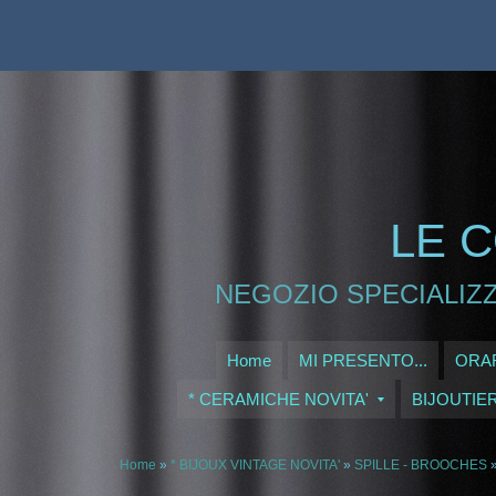
LE C
NEGOZIO SPECIALIZZ
Home
MI PRESENTO...
ORAR
* CERAMICHE NOVITA'
BIJOUTIE
Home
»
* BIJOUX VINTAGE NOVITA'
»
SPILLE - BROOCHES
»