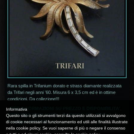
Rara spilla in Trifanium dorato e strass diamante realizzata
da Trifari negli anni '60. Misura 6 x 3,5 cm ed è in ottime
condizioni. Da collezione!!!
* PER INFORMAZIONI SU PREZZO E DISPONIBILITA',
Informativa
SCRIVERE INDICANDO IL NUMERO SUL TITOLO
Questo sito o gli strumenti terzi da questo utilizzati si avvalgono
A
campania30@alice.it
*
di cookie necessari al funzionamento ed utili alle finalità illustrate
nella cookie policy. Se vuoi saperne di più o negare il consenso