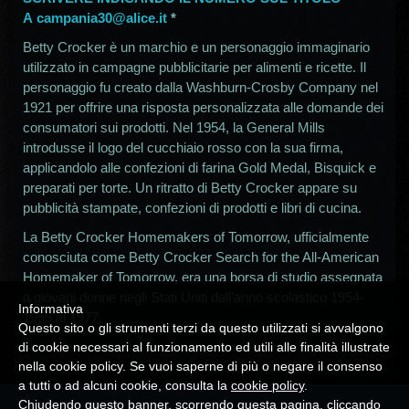
A
campania30@alice.it
*
Betty Crocker è un marchio e un personaggio immaginario
utilizzato in campagne pubblicitarie per alimenti e ricette. Il
personaggio fu creato dalla Washburn-Crosby Company nel
1921 per offrire una risposta personalizzata alle domande dei
consumatori sui prodotti. Nel 1954, la General Mills
introdusse il logo del cucchiaio rosso con la sua firma,
applicandolo alle confezioni di farina Gold Medal, Bisquick e
preparati per torte. Un ritratto di Betty Crocker appare su
pubblicità stampate, confezioni di prodotti e libri di cucina.
La Betty Crocker Homemakers of Tomorrow, ufficialmente
conosciuta come Betty Crocker Search for the All-American
Homemaker of Tomorrow, era una borsa di studio assegnata
a giovani donne negli Stati Uniti dall'anno scolastico 1954-
Informativa
1955 al 1977.
Questo sito o gli strumenti terzi da questo utilizzati si avvalgono
di cookie necessari al funzionamento ed utili alle finalità illustrate
nella cookie policy. Se vuoi saperne di più o negare il consenso
a tutti o ad alcuni cookie, consulta la
cookie policy
.
Chiudendo questo banner, scorrendo questa pagina, cliccando