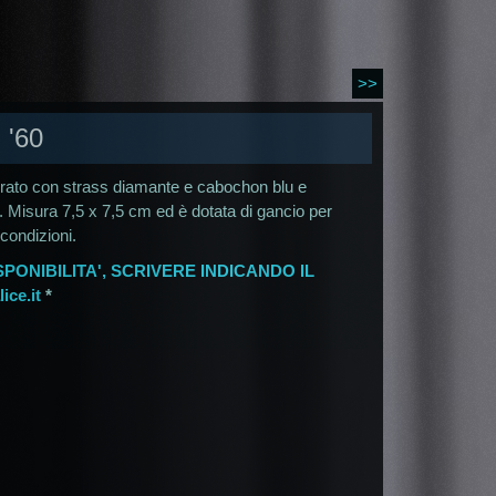
>>
'60
dorato con strass diamante e cabochon blu e
. Misura 7,5 x 7,5 cm ed è dotata di gancio per
condizioni.
PONIBILITA', SCRIVERE INDICANDO IL
ce.it
*