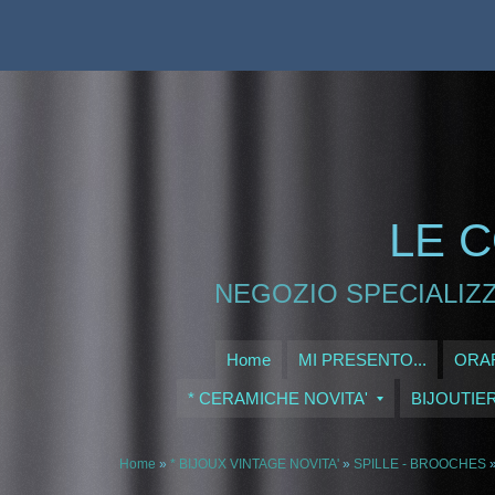
LE C
NEGOZIO SPECIALIZZ
Home
MI PRESENTO...
ORAR
* CERAMICHE NOVITA'
BIJOUTIE
Home
»
* BIJOUX VINTAGE NOVITA'
»
SPILLE - BROOCHES
»