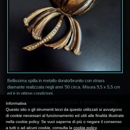
Bellissima spilla in metallo dorato/brunito con strass
diamante realizzata negli anni '50 circa. Misura 9,5 x 5,5 cm
ed è in ottime condizioni.
* PER INFORMAZIONI SU PREZZO E DISPONIBILITA',
Informativa
SCRIVERE INDICANDO IL NUMERO SUL TITOLO
Questo sito o gli strumenti terzi da questo utilizzati si avvalgono
A
campania30@alice.it
*
di cookie necessari al funzionamento ed utili alle finalità illustrate
nella cookie policy. Se vuoi saperne di più o negare il consenso
a tutti o ad alcuni cookie, consulta la
cookie policy
.