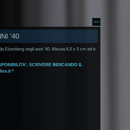
>>
NI '40
a da Eisenberg negli anni '40. Misura 6,5 x 5 cm ed è
PONIBILITA', SCRIVERE INDICANDO IL
ce.it
*