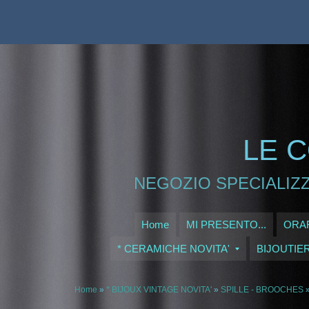
LE C
NEGOZIO SPECIALIZZ
Home
MI PRESENTO...
ORAR
* CERAMICHE NOVITA'
BIJOUTIE
Home
»
* BIJOUX VINTAGE NOVITA'
»
SPILLE - BROOCHES
»