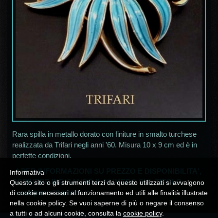
Rara spilla in metallo dorato con finiture in smalto turchese
realizzata da Trifari negli anni '60. Misura 10 x 9 cm ed è in
perfette condizioni.
* PER INFORMAZIONI SU PREZZO E DISPONIBILITA',
Informativa
SCRIVERE INDICANDO IL NUMERO SUL TITOLO
Questo sito o gli strumenti terzi da questo utilizzati si avvalgono
A
campania30@alice.it
*
di cookie necessari al funzionamento ed utili alle finalità illustrate
nella cookie policy. Se vuoi saperne di più o negare il consenso
a tutti o ad alcuni cookie, consulta la
cookie policy
.