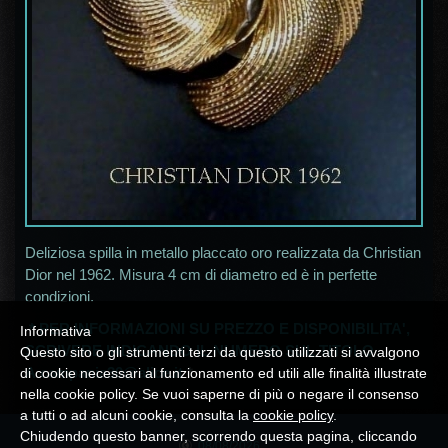
Deliziosa spilla in metallo placcato oro realizzata da Christian
Dior nel 1962. Misura 4 cm di diametro ed è in perfette
condizioni.
* PER INFORMAZIONI SU PREZZO E DISPONIBILITA',
Informativa
SCRIVERE INDICANDO IL NUMERO SUL TITOLO
Questo sito o gli strumenti terzi da questo utilizzati si avvalgono
A
campania30@alice.it
*
di cookie necessari al funzionamento ed utili alle finalità illustrate
nella cookie policy. Se vuoi saperne di più o negare il consenso
a tutti o ad alcuni cookie, consulta la
cookie policy
.
Chiudendo questo banner, scorrendo questa pagina, cliccando
08/08/2026