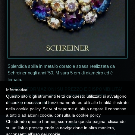
Splendida spilla in metallo dorato e strass realizzata da
Schreiner negli anni '50. Misura 5 cm di diametro ed è
firmata.
* PER INFORMAZIONI SU PREZZO E DISPONIBILITA',
Informativa
SCRIVERE INDICANDO IL NUMERO SUL TITOLO
Questo sito o gli strumenti terzi da questo utilizzati si avvalgono
A
campania30@alice.it
*
di cookie necessari al funzionamento ed utili alle finalità illustrate
nella cookie policy. Se vuoi saperne di più o negare il consenso
a tutti o ad alcuni cookie, consulta la
cookie policy
.
Chiudendo questo banner, scorrendo questa pagina, cliccando
08/08/2026
su un link o proseguendo la navigazione in altra maniera,
acconsenti all’uso dei cookie.
© Copyright 2026 LE COLLEZIONI DI CAMPANIA30. All rights reserved. |