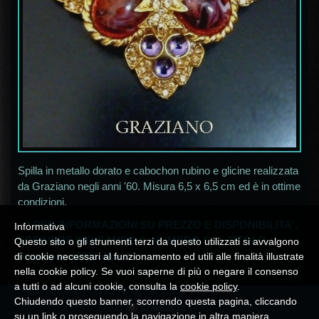
Spilla in metallo dorato e cabochon rubino e glicine realizzata
da Graziano negli anni '60. Misura 6,5 x 6,5 cm ed è in ottime
condizioni.
* PER INFORMAZIONI SU PREZZO E DISPONIBILITA',
Informativa
SCRIVERE INDICANDO IL NUMERO SUL TITOLO
Questo sito o gli strumenti terzi da questo utilizzati si avvalgono
A
campania30@alice.it
*
di cookie necessari al funzionamento ed utili alle finalità illustrate
nella cookie policy. Se vuoi saperne di più o negare il consenso
a tutti o ad alcuni cookie, consulta la
cookie policy
.
Chiudendo questo banner, scorrendo questa pagina, cliccando
07/08/2026
su un link o proseguendo la navigazione in altra maniera,