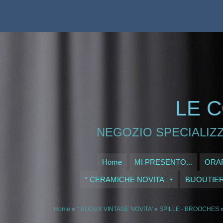
LE C
NEGOZIO SPECIALIZZ
Home
MI PRESENTO...
ORAR
* CERAMICHE NOVITA'
BIJOUTIE
Home
»
* BIJOUX VINTAGE NOVITA'
»
SPILLE - BROOCHES
»