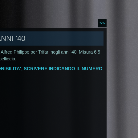
>>
NNI '40
lfred Philippe per Trifari negli anni '40. Misura 6,5
elliccia.
NIBILITA', SCRIVERE INDICANDO IL NUMERO