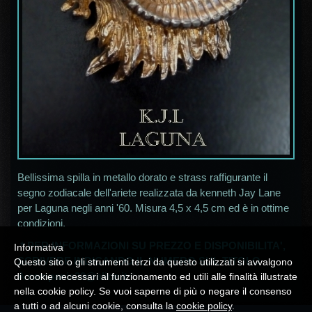
Bellissima spilla in metallo dorato e strass raffigurante il
segno zodiacale dell'ariete realizzata da kenneth Jay Lane
per Laguna negli anni '60. Misura 4,5 x 4,5 cm ed è in ottime
condizioni.
* PER INFORMAZIONI SU PREZZO E DISPONIBILITA',
Informativa
SCRIVERE INDICANDO IL NUMERO SUL TITOLO
Questo sito o gli strumenti terzi da questo utilizzati si avvalgono
A
campania30@alice.it
*
di cookie necessari al funzionamento ed utili alle finalità illustrate
nella cookie policy. Se vuoi saperne di più o negare il consenso
a tutti o ad alcuni cookie, consulta la
cookie policy
.