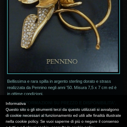
Bellissima e rara spilla in argento sterling dorato e strass
realizzata da Pennino negli anni '50. Misura 7,5 x 7 cm ed è
in ottime condizioni.
* PER INFORMAZIONI SU PREZZO E DISPONIBILITA',
Informativa
SCRIVERE INDICANDO IL NUMERO SUL TITOLO
Questo sito o gli strumenti terzi da questo utilizzati si avvalgono
A
campania30@alice.it
*
di cookie necessari al funzionamento ed utili alle finalità illustrate
nella cookie policy. Se vuoi saperne di più o negare il consenso