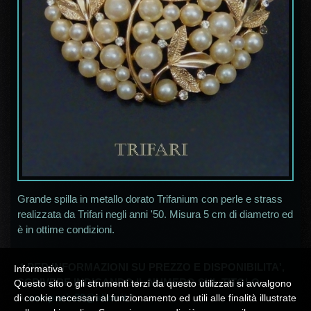
Grande spilla in metallo dorato Trifanium con perle e strass
realizzata da Trifari negli anni '50. Misura 5 cm di diametro ed
è in ottime condizioni.
* PER INFORMAZIONI SU PREZZO E DISPONIBILITA',
Informativa
SCRIVERE INDICANDO IL NUMERO SUL TITOLO
Questo sito o gli strumenti terzi da questo utilizzati si avvalgono
A
campania30@alice.it
*
di cookie necessari al funzionamento ed utili alle finalità illustrate