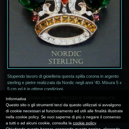
Stupendo lavoro di gioielleria questa spilla corona in argento
sterling e pietre realizzata da Nordic negli anni '40. Misura 5 x
5 cm ed è in ottime condizioni.
* PER INFORMAZIONI SU PREZZO E DISPONIBILITA',
Informativa
SCRIVERE INDICANDO IL NUMERO SUL TITOLO
Questo sito o gli strumenti terzi da questo utilizzati si avvalgono
A
campania30@alice.it
*
di cookie necessari al funzionamento ed utili alle finalità illustrate
nella cookie policy. Se vuoi saperne di più o negare il consenso
a tutti o ad alcuni cookie, consulta la
cookie policy
.