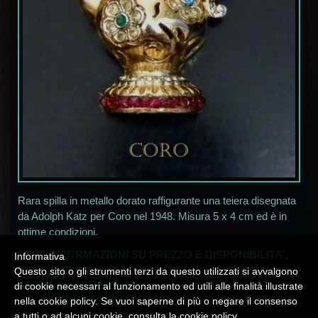
Rara spilla in metallo dorato raffigurante una teiera disegnata
da Adolph Katz per Coro nel 1948. Misura 5 x 4 cm ed è in
ottime condizioni.
* PER INFORMAZIONI SU PREZZO E DISPONIBILITA',
Informativa
SCRIVERE INDICANDO IL NUMERO SUL TITOLO
Questo sito o gli strumenti terzi da questo utilizzati si avvalgono
A
campania30@alice.it
*
di cookie necessari al funzionamento ed utili alle finalità illustrate
nella cookie policy. Se vuoi saperne di più o negare il consenso
a tutti o ad alcuni cookie, consulta la
cookie policy
.