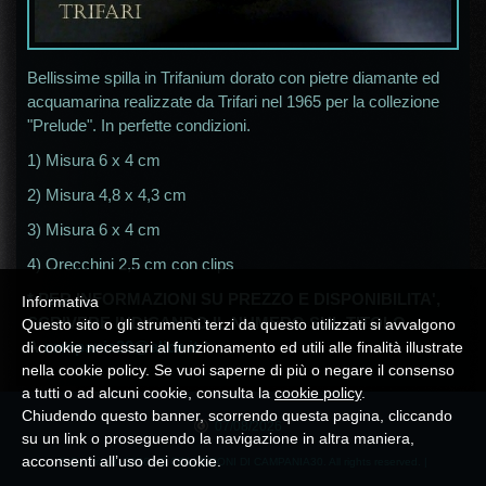
Bellissime spilla in Trifanium dorato con pietre diamante ed
acquamarina realizzate da Trifari nel 1965 per la collezione
"Prelude". In perfette condizioni.
1) Misura 6 x 4 cm
2) Misura 4,8 x 4,3 cm
3) Misura 6 x 4 cm
4) Orecchini 2,5 cm con clips
* PER INFORMAZIONI SU PREZZO E DISPONIBILITA',
Informativa
SCRIVERE INDICANDO IL NUMERO SUL TITOLO
Questo sito o gli strumenti terzi da questo utilizzati si avvalgono
A
campania30@alice.it
*
di cookie necessari al funzionamento ed utili alle finalità illustrate
nella cookie policy. Se vuoi saperne di più o negare il consenso
a tutti o ad alcuni cookie, consulta la
cookie policy
.
Chiudendo questo banner, scorrendo questa pagina, cliccando
07/08/2026
su un link o proseguendo la navigazione in altra maniera,
acconsenti all’uso dei cookie.
© Copyright 2026 LE COLLEZIONI DI CAMPANIA30. All rights reserved. |