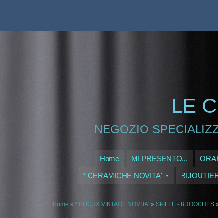
LE C
NEGOZIO SPECIALIZZ
Home
MI PRESENTO...
ORAR
* CERAMICHE NOVITA'
BIJOUTIE
Home
»
* BIJOUX VINTAGE NOVITA'
»
SPILLE - BROOCHES
»