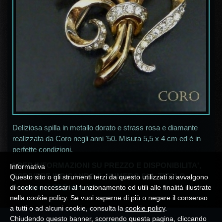
Deliziosa spilla in metallo dorato e strass rosa e diamante
realizzata da Coro negli anni '50. Misura 5,5 x 4 cm ed è in
perfette condizioni.
* PER INFORMAZIONI SU PREZZO E DISPONIBILITA',
Informativa
SCRIVERE INDICANDO IL NUMERO SUL TITOLO
Questo sito o gli strumenti terzi da questo utilizzati si avvalgono
A
campania30@alice.it
*
di cookie necessari al funzionamento ed utili alle finalità illustrate
nella cookie policy. Se vuoi saperne di più o negare il consenso
a tutti o ad alcuni cookie, consulta la
cookie policy
.
Chiudendo questo banner, scorrendo questa pagina, cliccando