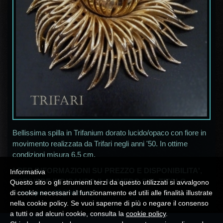
Bellissima spilla in Trifanium dorato lucido/opaco con fiore in
movimento realizzata da Trifari negli anni '50. In ottime
condizioni misura 6,5 cm.
* PER INFORMAZIONI SU PREZZO E DISPONIBILITA',
Informativa
SCRIVERE INDICANDO IL NUMERO SUL TITOLO
Questo sito o gli strumenti terzi da questo utilizzati si avvalgono
A
campania30@alice.it
*
di cookie necessari al funzionamento ed utili alle finalità illustrate
nella cookie policy. Se vuoi saperne di più o negare il consenso
a tutti o ad alcuni cookie, consulta la
cookie policy
.