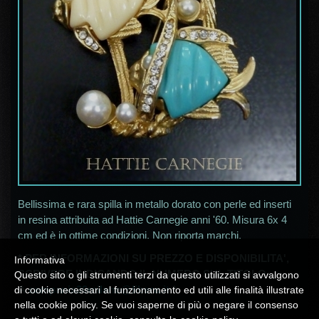
Bellissima e rara spilla in metallo dorato con perle ed inserti
in resina attribuita ad Hattie Carnegie anni '60. Misura 6x 4
cm ed è in ottime condizioni. Non riporta marchi.
* PER INFORMAZIONI SU PREZZO E DISPONIBILITA',
Informativa
SCRIVERE INDICANDO IL NUMERO SUL TITOLO
Questo sito o gli strumenti terzi da questo utilizzati si avvalgono
A
campania30milano@libero.it
*
di cookie necessari al funzionamento ed utili alle finalità illustrate
nella cookie policy. Se vuoi saperne di più o negare il consenso