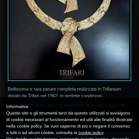
Bellissima e rara parure completa realizzata in Trifanium
dorato da Trifari nel 1962. In perfette condizioni.
* PER INFORMAZIONI SU PREZZO E DISPONIBILITA',
Informativa
SCRIVERE INDICANDO IL NUMERO SUL TITOLO
Questo sito o gli strumenti terzi da questo utilizzati si avvalgono
A
campania30@alice.it
*
di cookie necessari al funzionamento ed utili alle finalità illustrate
nella cookie policy. Se vuoi saperne di più o negare il consenso
a tutti o ad alcuni cookie, consulta la
cookie policy
.