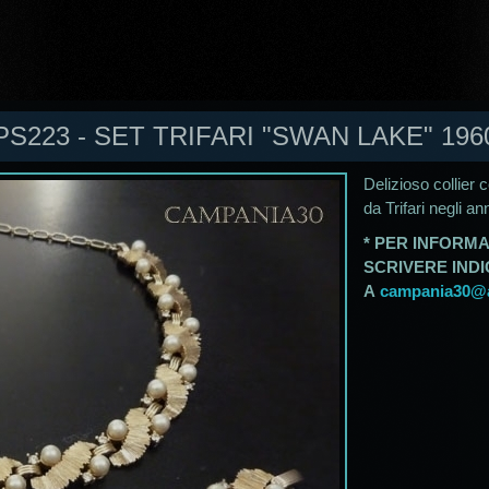
PS223 - SET TRIFARI "SWAN LAKE" 196
Delizioso collier 
da Trifari negli an
* PER INFORMA
SCRIVERE IND
A
campania30@al