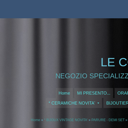
LE C
NEGOZIO SPECIALIZZ
Home
MI PRESENTO...
ORAR
* CERAMICHE NOVITA'
BIJOUTIE
Home
»
* BIJOUX VINTAGE NOVITA'
»
PARURE - DEMI SET
»