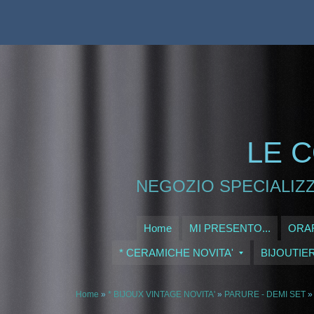
LE C
NEGOZIO SPECIALIZZ
Home
MI PRESENTO...
ORAR
* CERAMICHE NOVITA'
BIJOUTIE
Home
»
* BIJOUX VINTAGE NOVITA'
»
PARURE - DEMI SET
»