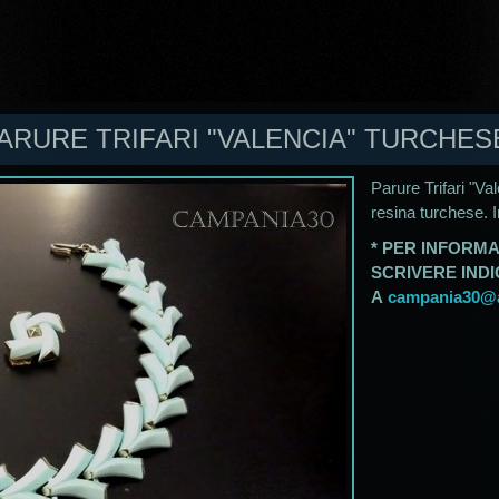
PARURE TRIFARI "VALENCIA" TURCHESE
Parure Trifari "Val
resina turchese. I
* PER INFORMA
SCRIVERE IND
A
campania30@al