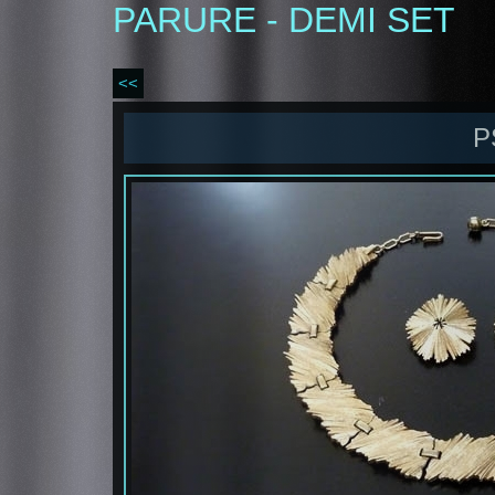
PARURE - DEMI SET
<<
P