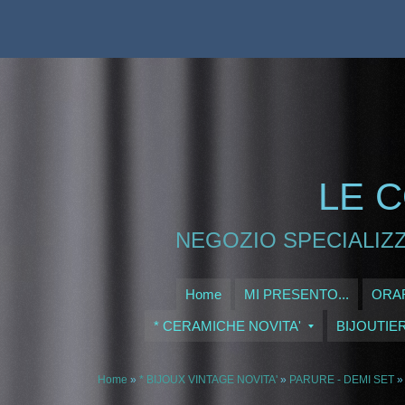
LE C
NEGOZIO SPECIALIZZ
Home
MI PRESENTO...
ORAR
* CERAMICHE NOVITA'
BIJOUTIE
Home
»
* BIJOUX VINTAGE NOVITA'
»
PARURE - DEMI SET
»