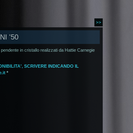
>>
I '50
 pendente in cristallo realizzati da Hattie Carnegie
NIBILITA', SCRIVERE INDICANDO IL
.it
*