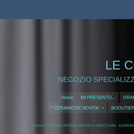
LE C
NEGOZIO SPECIALIZZ
Home
MI PRESENTO...
ORAR
* CERAMICHE NOVITA'
BIJOUTIE
Home
»
* BIJOUX VINTAGE NOVITA'
»
ORECCHINI - EARRIN