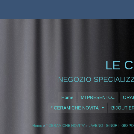
LE C
NEGOZIO SPECIALIZZ
Home
MI PRESENTO...
ORAR
* CERAMICHE NOVITA'
BIJOUTIE
Home
»
* CERAMICHE NOVITA'
»
LAVENO - GINORI - GIO PO