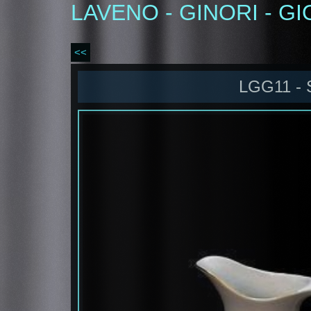
LAVENO - GINORI - GI
<<
LGG11 -