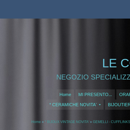
LE C
NEGOZIO SPECIALIZZ
Home
MI PRESENTO...
ORAR
* CERAMICHE NOVITA'
BIJOUTIE
Home
»
* BIJOUX VINTAGE NOVITA'
»
GEMELLI - CUFFLINK