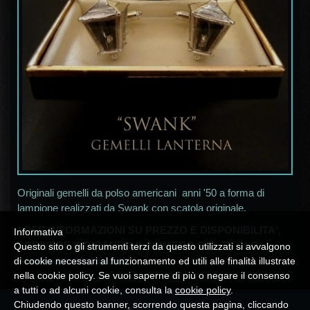
Originali gemelli da polso americani anni '50 a forma di
lampione realizzati da Swank con scatola originale.
* PER INFORMAZIONI SU PREZZO E DISPONIBILITA',
Informativa
SCRIVERE INDICANDO IL NUMERO SUL TITOLO
Questo sito o gli strumenti terzi da questo utilizzati si avvalgono
A
campania30@alice.it
*
di cookie necessari al funzionamento ed utili alle finalità illustrate
nella cookie policy. Se vuoi saperne di più o negare il consenso
a tutti o ad alcuni cookie, consulta la
cookie policy
.
Chiudendo questo banner, scorrendo questa pagina, cliccando