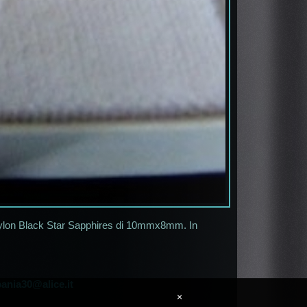
 Ceylon Black Star Sapphires di 10mmx8mm. In
ania30@alice.it
×