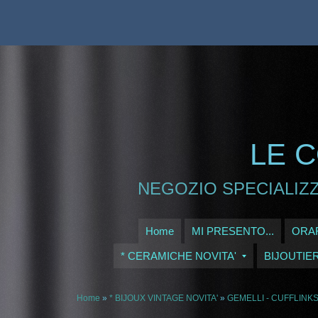
LE C
NEGOZIO SPECIALIZZ
Home
MI PRESENTO...
ORAR
* CERAMICHE NOVITA'
BIJOUTIE
Home
»
* BIJOUX VINTAGE NOVITA'
»
GEMELLI - CUFFLINK