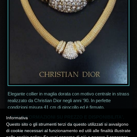
Elegante collier in maglia dorata con motivo centrale in strass
realizzato da Christian Dior negli anni '90. In perfette
condizioni misura 41 cm di girocollo ed è firmato.
* PER INFORMAZIONI SU PREZZO E DISPONIBILITA',
Informativa
SCRIVERE INDICANDO IL NUMERO SUL TITOLO
Questo sito o gli strumenti terzi da questo utilizzati si avvalgono
A
campania30@alice.it
*
di cookie necessari al funzionamento ed utili alle finalità illustrate