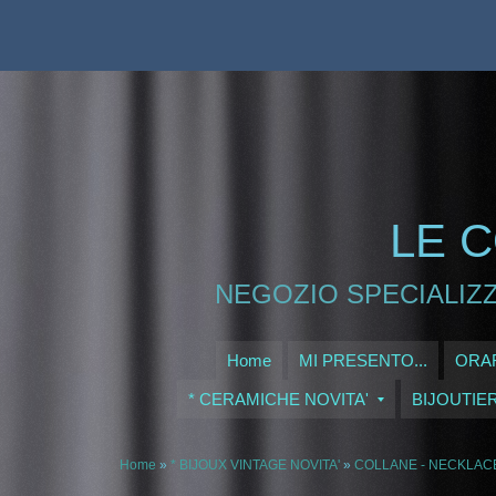
LE C
NEGOZIO SPECIALIZZ
Home
MI PRESENTO...
ORAR
* CERAMICHE NOVITA'
BIJOUTIE
Home
»
* BIJOUX VINTAGE NOVITA'
»
COLLANE - NECKLAC