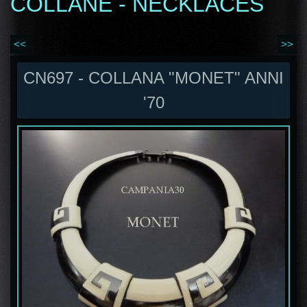
COLLANE - NECKLACES
<<
>>
CN697 - COLLANA "MONET" ANNI
'70