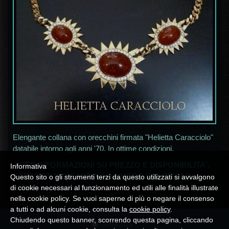
Elengante collana con orecchini firmata "Helietta Caracciolo"
databile intorno agli anni '70. In ottime condizioni.
* PER INFORMAZIONI SU PREZZO E DISPONIBILITA',
Informativa
SCRIVERE INDICANDO IL NUMERO SUL TITOLO
Questo sito o gli strumenti terzi da questo utilizzati si avvalgono
A
campania30@alice.it
*
di cookie necessari al funzionamento ed utili alle finalità illustrate
nella cookie policy. Se vuoi saperne di più o negare il consenso
a tutti o ad alcuni cookie, consulta la
cookie policy
.
Chiudendo questo banner, scorrendo questa pagina, cliccando
06/08/2026