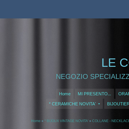
LE C
NEGOZIO SPECIALIZZ
Home
MI PRESENTO...
ORAR
* CERAMICHE NOVITA'
BIJOUTIE
Home
»
* BIJOUX VINTAGE NOVITA'
»
COLLANE - NECKLAC