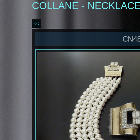
COLLANE - NECKLAC
<<
CN48