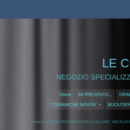
LE C
NEGOZIO SPECIALIZZ
Home
MI PRESENTO...
ORAR
* CERAMICHE NOVITA'
BIJOUTIE
Home
»
* BIJOUX VINTAGE NOVITA'
»
COLLANE - NECKLAC