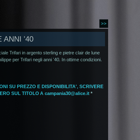
>>
 ANNI '40
ale Trifari in argento sterling e pietre clair de lune
lippe per Trifari negli anni '40. In ottime condizioni.
ONI SU PREZZO E DISPONIBILITA', SCRIVERE
ERO SUL TITOLO A
campania30@alice.it
*