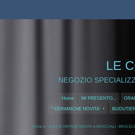
LE C
NEGOZIO SPECIALIZZ
Home
MI PRESENTO...
ORAR
* CERAMICHE NOVITA'
BIJOUTIE
Home
»
* BIJOUX VINTAGE NOVITA'
»
BRACCIALI - BRACEL